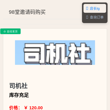
店长tg

98堂邀请码购买
查询订单

自动发货

司机社
库存充足
价格： ￥ 120.00