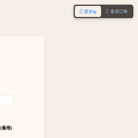
店长tg
查询订单


(备用)