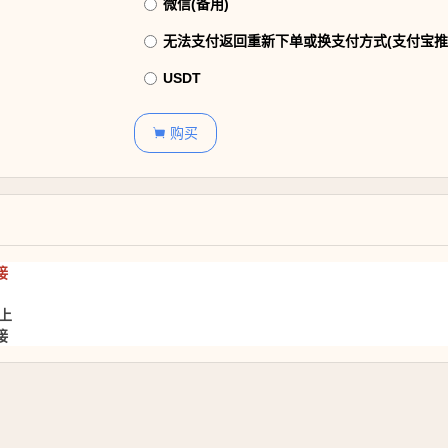
微信(备用)
无法支付返回重新下单或换支付方式(支付宝推
USDT
购买

接
上
接