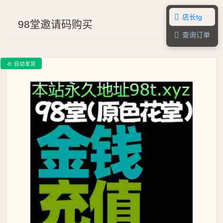
店长tg

98堂邀请码购买
查询订单

自动发货
