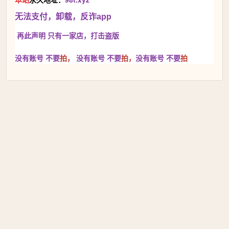
无法支付，卸载，反诈app
再此声明 只有一家店，
打击盗版
没有账号 不要
拍，
没有账号
不要
拍，
没有账号
不要
拍
本站永久地址：98t.xyz 只有一家店♥与本站页面不一样的都是
假冒